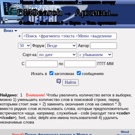
Нашли баг? Есть пожелания? - напишите автору
DMSearch
→ Архивы...
О сайте
→ Как искать?
→ Карта
→ Текс. протокол
Вниз
+
Форум
Автор
Сорт-ка
С
по
ГГГГ-ММ
Искать в
заголовках
сообщениях
Найдено:
1
Внимание!
Чтобы увеличить количество веток в выборке,
можно 1) уменьшить количество слов в поисковой строке, перед
которыми стоит знак + 2) заменить окончания слов на символ * 3)
вместо редких слов использовать слова, которые предположительно
встречаются чаще, например, служебные - code (находит теги
<code>
</code>
), font, color, delphi или имена пользователей 4) удалить
незначимые слова
Wood
#msg0
Поиск фрагмента текста в Memo и