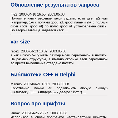
Обновление результатов запроса
me2 2003-04-18 16:55 2003.05.08
Помогите найти решение такой задачи: есть две таблицы
(например, 1-я с полями good_id, good_name и 2-я с полями
order_code, good_id) по полю good_id установленна связь.
Во второй таблице задается каск ...
var size
race1 2003-04-23 18:32 2003.05.08
а как можно бы узнать размер моей переменной в памяти.
Не размер структуры, а именно сколько этой переменной
во время выполнения отведено памяти. ...
Библиотеки C++ и Delphi
Manulo 2003-04-21 16:01 2003.05.08
Собственно можно ли подключить любую сишнуб
библиотеку (С++ билдера 5) к делфе? Вот :) ...
Вопрос про шрифты
lamak 2003-04-26 23:27 2003.05.08
Использую в своей программе нестандартные шрифты,