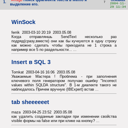
Основная
1.
7
2004-11-
выделение его.
29 11:34
WinSock
ferrik 2003-03-10 20:19 2003.05.08
Когда отправляншь SendText несколько раз
подряд(сразу,вместе) они как бы кучкуются в одну строку
как можно сделать чтобы приходила не 1 строка а
например все 5 по раздельности... ...
Insert в SQL 3
Tomkat 2003-04-16 16:06 2003.05.08
Уважаемые Мастера ! Проблема - при заполнения
ключевого поля генератором получаю ошибку "Incorrect
values within SQLDA structure". В 1-м диалекте такого не
наблюдалось Причем вручную (IBExpert) встав ...
tab sheeeeeet
maza 2003-04-25 23:52 2003.05.08
как удалить созданные закладки при изменении свойства
visible формы на false или при клике на кнопку? ...