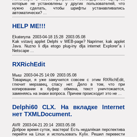
которые не установлены у других пользователей, что
нужно сделать, чтобы шрифты устанавливались
автоматически? ...
HELP ME!!!
Ekateryna 2003-04-18 15:28 2003.05.08
Kak vstavij applet Delphi v WEB-page? Naprimer, kak applet
Java. Nuzno li dlja etogo plug-iny dlja internet Explorer"a i
Netscape ...
RXRichEdit
Мыш 2003-04-25 14:09 2003.05.08
Товарищи, я уже замучился совсем с этим RXRichEdit,
глючит мерзавец, спасу нет. Дело в том, что при
копировании в буфер обмена, текст уничтожается,
заменяясь на знаки вопроса. Причем происходит это не ...
Delphi60 CLX. На вкладке Internet
нет TXMLDocument.
AVR 2003-04-21 20:14 2003.05.08
Доброе время суток, мастера! Есть недалёкая перспектива
перейти на Linux и использовать Kylix. Решил перевести