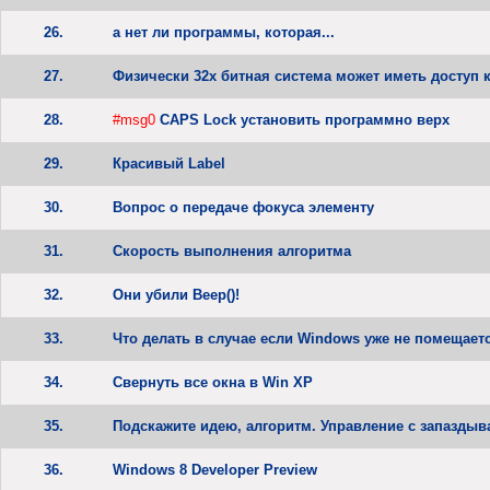
26.
а нет ли программы, которая...
27.
Физически 32х битная система может иметь доступ 
28.
#msg0
CAPS Lock установить программно верх
29.
Красивый Label
30.
Вопрос о передаче фокуса элементу
31.
Скорость выполнения алгоритма
32.
Они убили Beep()!
33.
Что делать в случае если Windows уже не помещает
34.
Свернуть все окна в Win XP
35.
Подскажите идею, алгоритм. Управление с запаздыв
36.
Windows 8 Developer Preview