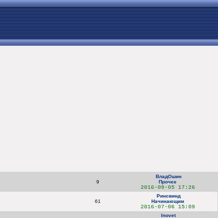
ВладОшин
9
Прочее
2016-09-05 17:26
Ринсвинд
61
Начинающим
2016-07-06 15:09
Inovet