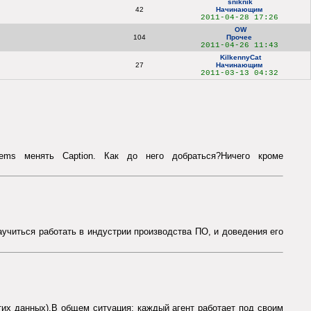
sniknik
42
Начинающим
2011-04-28 17:26
OW
104
Прочее
2011-04-26 11:43
KilkennyCat
27
Начинающим
2011-03-13 04:32
items менять Caption. Как до него добраться?Ничего кроме
аучиться работать в индустрии производства ПО, и доведения его
этих данных).В общем ситуация: каждый агент работает под своим