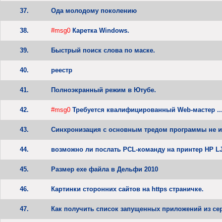
37.
Ода молодому поколению
38.
#msg0
Каретка Windows.
39.
Быстрый поиск слова по маске.
40.
реестр
41.
Полноэкранный режим в Ютубе.
42.
#msg0
Требуется квалифицированный Web-мастер ..
43.
Синхронизация с основным тредом программы не и
44.
возможно ли послать PCL-команду на принтер HP L
45.
Размер exe файла в Дельфи 2010
46.
Картинки сторонних сайтов на https страничке.
47.
Как получить список запущенных приложений из се