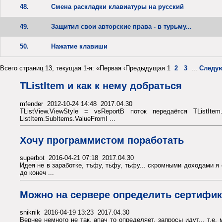
48.
Смена раскладки клавиатуры на русский
49.
Защитил свои авторские права - в турьму...
50.
Нажатие клавиши
Всего страниц 13, текущая 1-я: «Первая ‹Предыдущая 1
2
3
...
Следу
TListItem и как к нему добраться
mfender 2012-10-24 14:48 2017.04.30
TListView.ViewStyle = vsReportВ поток передаётся TListI
ListItem.SubItems.ValueFromI ...
Хочу программистом поработать
superbot 2016-04-21 07:18 2017.04.30
Идея не в заработке, тъфу, тьфу, тьфу... скромными доходами я
до конеч ...
Можно на сервере определить сертифик
sniknik 2016-04-19 13:23 2017.04.30
Вернее немного не так, апач то определяет, запросы идут... т.