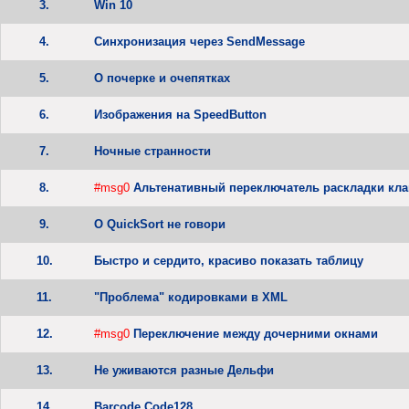
3.
Win 10
4.
Синхронизация через SendMessage
5.
О почерке и очепятках
6.
Изображения на SpeedButton
7.
Ночные странности
8.
#msg0
Альтенативный переключатель раскладки кла
9.
О QuickSort не говори
10.
Быстро и сердито, красиво показать таблицу
11.
"Проблема" кодировками в XML
12.
#msg0
Переключение между дочерними окнами
13.
Не уживаются разные Дельфи
14.
Barcode Code128