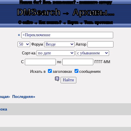
Нашли баг? Есть пожелания? - напишите автору
DMSearch
→ Архивы...
О сайте
→ Как искать?
→ Карта
→ Текс. протокол
+
Форум
Автор
Сорт-ка
С
по
ГГГГ-ММ
Искать в
заголовках
сообщениях
ющая›
Последняя»
пока