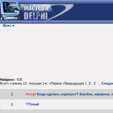
Вниз
Найдено:
635
Всего страниц 13, текущая 1-я: «Первая ‹Предыдущая 1
2
3
...
Следу
1.
#msg0
Когда сделать скриншот? бла-бла, наверное, 
2.
TThread