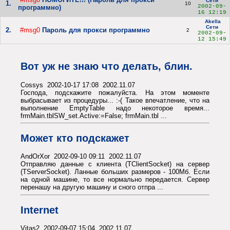
Сети
1.
10
2002-09-
программно)
16 12:19
Akella
Сети
2.
#msg0
Пароль для прокси программно
2
2002-09-
12 15:49
Вот уж не знаю что делать, блин.
Cossys 2002-10-17 17:08 2002.11.07
Господа, подскажите пожалуйста. На этом моменте
выбрасывает из процедуры... :-( Такое впечатление, что на
выполнение EmptyTable надо некоторое время...
frmMain.tblSW_set.Active:=False; frmMain.tbl ...
Может кто подскажет
AndOrXor 2002-09-10 09:11 2002.11.07
Отправляю данные с клиента (TClientSocket) на сервер
(TServerSocket). Ланные больших размеров - 100Мб. Если
на одной машине, то все нормально передается. Сервер
перенашу на другую машину и сного отпра ...
Internet
Vitas2 2002-09-07 15:04 2002.11.07