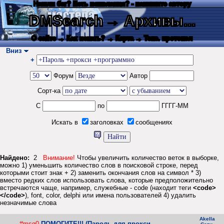
Нашли баг? Есть пожелания? - напишите автору
DMSearch
→ Архивы...
О сайте
→ Как искать?
→ Карта
→ Текс. протокол
Вниз
+
Форум
Автор
Сорт-ка
С
по
ГГГГ-ММ
Искать в
заголовках
сообщениях
Найдено:
2
Внимание!
Чтобы увеличить количество веток в выборке,
можно 1) уменьшить количество слов в поисковой строке, перед
которыми стоит знак + 2) заменить окончания слов на символ * 3)
вместо редких слов использовать слова, которые предположительно
встречаются чаще, например, служебные - code (находит теги
<code>
</code>
), font, color, delphi или имена пользователей 4) удалить
незначимые слова
Akella
#msg0
ПОМОГИТЕ!!! (Пароль для прокси