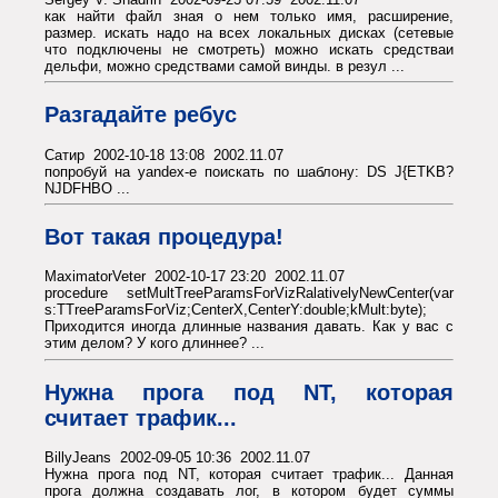
как найти файл зная о нем только имя, расширение,
размер. искать надо на всех локальных дисках (сетевые
что подключены не смотреть) можно искать средстваи
дельфи, можно средствами самой винды. в резул ...
Разгадайте ребус
Сатир 2002-10-18 13:08 2002.11.07
попробуй на yandex-е поискать по шаблону: DS J{ETKB?
NJDFHBO ...
Вот такая процедура!
MaximatorVeter 2002-10-17 23:20 2002.11.07
procedure setMultTreeParamsForVizRalativelyNewCenter(var
s:TTreeParamsForViz;CenterX,CenterY:double;kMult:byte);
Приходится иногда длинные названия давать. Как у вас с
этим делом? У кого длиннее? ...
Нужна прога под NT, которая
считает трафик...
BillyJeans 2002-09-05 10:36 2002.11.07
Нужна прога под NT, которая считает трафик... Данная
прога должна создавать лог, в котором будет суммы