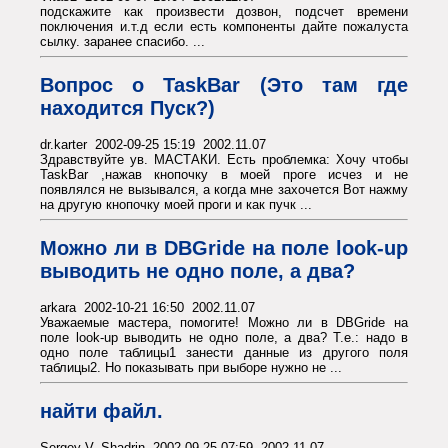
подскажите как произвести дозвон, подсчет времени
поключения и.т.д если есть компоненты дайте пожалуста
сылку. заранее спасибо. ...
Вопрос о TaskBar (Это там где
находится Пуск?)
dr.karter 2002-09-25 15:19 2002.11.07
Здравствуйте ув. МАСТАКИ. Есть проблемка: Хочу чтобы
TaskBar ,нажав кнопочку в моей проге исчез и не
появлялся не вызывался, а когда мне захочется Вот нажму
на другую кнопочку моей проги и как пучк ...
Можно ли в DBGride на поле look-up
выводить не одно поле, а два?
arkara 2002-10-21 16:50 2002.11.07
Уважаемые мастера, помогите! Можно ли в DBGride на
поле look-up выводить не одно поле, а два? Т.е.: надо в
одно поле таблицы1 занести данные из другого поля
таблицы2. Но показывать при выборе нужно не ...
найти файл.
Sergey V. Shadrin 2002-09-25 07:59 2002.11.07