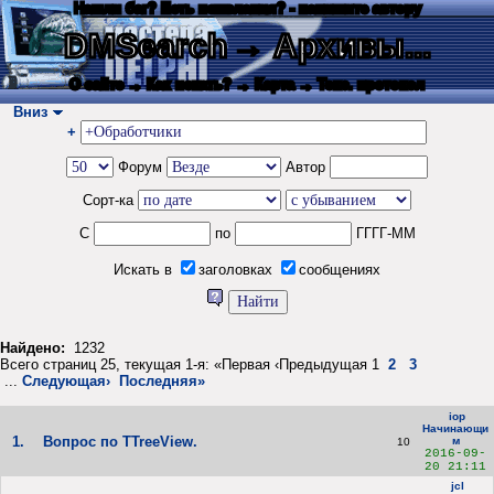
Нашли баг? Есть пожелания? - напишите автору
DMSearch
→ Архивы...
О сайте
→ Как искать?
→ Карта
→ Текс. протокол
Вниз
+
Форум
Автор
Сорт-ка
С
по
ГГГГ-ММ
Искать в
заголовках
сообщениях
Найдено:
1232
Всего страниц 25, текущая 1-я: «Первая ‹Предыдущая 1
2
3
...
Следующая›
Последняя»
iop
Начинающи
1.
Вопрос по TTreeView.
м
10
2016-09-
20 21:11
jcl