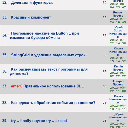
Прочее
32.
Делегаты и функторы.
15
2012-08-
04 23:47
Rouse_
Прочее
33.
Красивый компонент
33
2012-07-
24 16:43
Юрий
Зотов
Програмное нажатие на Button 1 при
Начинающи
34.
17
м
изменении буфера обмена
2012-07-
22 14:38
Омлет
Начинающи
35.
StringGrid и удаление выделеных строк.
м
33
2012-07-
15 14:32
Knight
Как распечатывать текст программы для
Прочее
36.
74
2012-06-
диплома?
02 22:22
Pcrepair
Прочее
37.
#msg0
Правильное использование DLL
58
2012-05-
22 11:00
Омлет
Начинающи
38.
Как сделать обработчик события в консоли?
м
24
2012-04-
13 14:11
_Юрий
Начинающи
39.
try .. finally внутри try .. except
м
26
2012-01-
26 20:17