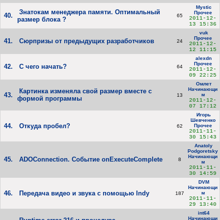
Mystic
Знатокам менеджера памяти. Оптимальный
Прочее
40.
65
2011-12-
размер блока ?
13 15:36
vuk
Прочее
41.
Сюрпризы от предыдущих разработчиков
24
2011-12-
12 11:15
alexdn
Прочее
42.
C чего начать?
64
2011-12-
09 22:25
Омлет
Начинающи
Картинка изменяла свой размер вместе с
43.
м
13
формой программы
2011-12-
07 17:12
Игорь
Шевченко
44.
Откуда пробел?
Прочее
62
2011-11-
30 15:43
Anatoly
Podgoretsky
Начинающи
45.
ADOConnection. Событие onExecuteComplete
8
м
2011-11-
30 14:59
DVM
Начинающи
46.
Передача видео и звука с помощью Indy
м
187
2011-11-
29 13:40
int64
Начинающи