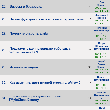
Пит
Прочее
25.
Вирусы в браузерах
29
2012-12-
31 14:21
Дмитрий С
Прочее
26.
Вызов функции с неизвестными параметрами.
10
2012-12-
13 03:55
Плохиш
Начинающи
27.
Помогите открыть файл
м
19
2012-12-
04 18:10
Игорь
Шевченко
Подскажите как правильно работать с
Начинающи
28.
28
м
библиотеками BPL
2012-11-
16 12:48
Юрий
Зотов
29.
Изучаем отладчик
Прочее
54
2012-10-
29 18:23
Rouse_
Начинающи
30.
Как изменить цвет нужной строки ListView ?
м
15
2012-09-
06 01:09
sniknik
Начинающи
Как избежать разрушения после
31.
м
14
TMyIoClass.Destroy.
2012-08-
20 08:05
DVM