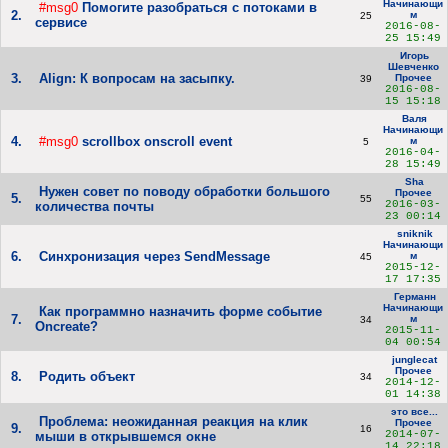
Начинающи
#msg0
Помогите разобраться с потоками в
2.
м
25
сервисе
2016-08-
25 15:49
Игорь
Шевченко
3.
Align: К вопросам на засыпку.
Прочее
39
2016-08-
15 15:18
Валя
Начинающи
4.
#msg0
scrollbox onscroll event
м
5
2016-04-
28 15:49
Sha
Нужен совет по поводу обработки большого
Прочее
5.
55
2016-03-
количества почты
23 00:14
sniknik
Начинающи
6.
Синхронизация через SendMessage
м
45
2015-12-
17 17:35
Германн
Начинающи
Как программно назначить форме событие
7.
м
34
Oncreate?
2015-11-
04 00:54
junglecat
Прочее
8.
Родить объект
34
2014-12-
01 14:38
это все...
Проблема: неожиданная реакция на клик
Прочее
9.
16
2014-07-
мыши в открывшемся окне
14 22:18