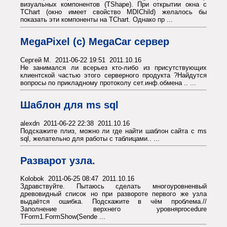
визуальных компонентов (TShape). При открытии окна с
TChart (окно имеет свойство MDIChild) желалось бы
показать эти компоненты на TChart. Однако пр ...
MegaPixel (с) MegaCar сервер
Сергей М. 2011-06-22 19:51 2011.10.16
Не занимался ли всерьез кто-либо из присутствующих
клиентской частью этого серверного продукта ?Найдутся
вопросы по прикладному протоколу сет.инф.обмена .. ...
Шаблон для ms sql
alexdn 2011-06-22 22:38 2011.10.16
Подскажите плиз, можно ли где найти шаблон сайта с ms
sql, желательно для работы с таблицами.. ...
Разварот узла.
Kolobok 2011-06-25 08:47 2011.10.16
Здравствуйте. Пытаюсь сделать многоуровненвый
древовидный список но при развороте первого же узла
выдаётся ошибка. Подскажите в чём проблема.//
Заполнение верхнего уровняprocedure
TForm1.FormShow(Sende ...