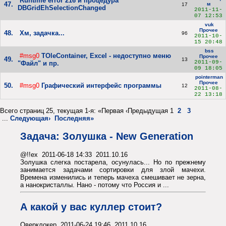
Runtime error 216 и процедура
47.
м
17
DBGridEhSelectionChanged
2011-11-
07 12:53
vuk
Прочее
48.
Хм, задачка...
96
2011-10-
15 20:48
bss
#msg0
TOleContainer, Excel - недоступно меню
Прочее
49.
13
2011-09-
"Файл" и пр.
09 18:05
pointerman
Прочее
50.
#msg0
Графический интерфейс программы
12
2011-08-
22 13:18
Всего страниц 25, текущая 1-я: «Первая ‹Предыдущая 1
2
3
...
Следующая›
Последняя»
Задача: Золушка - New Generation
@!!ex 2011-06-18 14:33 2011.10.16
Золушка слегка постарела, осунулась... Но по прежнему
занимается задачами сортировки для злой мачехи.
Времена изменились и теперь мачеха смешивает не зерна,
а нанокристаллы. Нано - потому что Россия и ...
А какой у вас куллер стоит?
Оверклокер 2011-06-24 19:46 2011.10.16