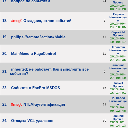
17.
вопрос по событиям
24
Прочее
2013-10-
03 14:28
Гырым
Начинающи
18.
#msg0
Отладчик, отлов событий
м
7
2013-09-
24 18:05
Сергей М.
Прочее
19.
philips://remote?action=blabla
17
2013-09-
19 00:17
lancomm
Начинающи
20.
MainMenu и PageControl
м
11
2013-08-
27 21:35
anonims
Начинающи
inherited; не работает. Как выполнить все
21.
м
9
события?
2013-08-
27 09:19
Inovet
Прочее
22.
События в FoxPro MSDOS
15
2013-04-
16 17:01
И. Павел
Начинающи
23.
#msg0
NTLM-аутентификация
м
21
2013-04-
09 12:48
sniknik
Прочее
24.
Отладка VCL удаленно
80
2013-02-
06 14:13