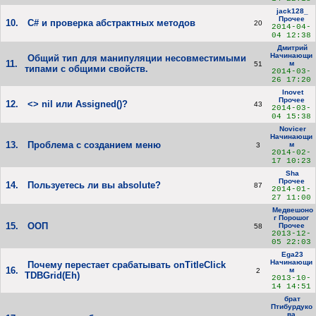
jack128_
Прочее
10.
С# и проверка абстрактных методов
20
2014-04-
04 12:38
Дмитрий
Начинающи
Общий тип для манипуляции несовместимыми
11.
м
51
типами с общими свойств.
2014-03-
26 17:20
Inovet
Прочее
12.
<> nil или Assigned()?
43
2014-03-
04 15:38
Novicer
Начинающи
13.
Проблема с созданием меню
м
3
2014-02-
17 10:23
Sha
Прочее
14.
Пользуетесь ли вы absolute?
87
2014-01-
27 11:00
Медвешоно
г Порошог
15.
ООП
Прочее
58
2013-12-
05 22:03
Ega23
Начинающи
Почему перестает срабатывать onTitleClick
16.
м
2
TDBGrid(Eh)
2013-10-
14 14:51
брат
Птибурдуко
ва