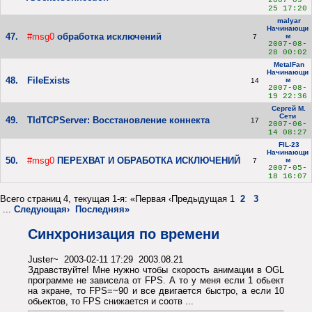
2007-09-
25 17:20
malyar
Начинающи
47.
#msg0
обработка исключений
м
7
2007-08-
28 00:02
MetalFan
Начинающи
48.
FileExists
м
14
2007-08-
19 22:36
Сергей М.
Сети
49.
TIdTCPServer: Восстановление коннекта
17
2007-06-
14 08:27
FIL-23
Начинающи
50.
#msg0
ПЕРЕХВАТ И ОБРАБОТКА ИСКЛЮЧЕНИЙ
м
7
2007-05-
18 16:07
Всего страниц 4, текущая 1-я: «Первая ‹Предыдущая 1
2
3
...
Следующая›
Последняя»
Синхронизация по времени
Juster~ 2003-02-11 17:29 2003.08.21
Здравствуйте! Мне нужно чтобы скорость анимации в OGL
программе не зависела от FPS. А то у меня если 1 обьект
на экране, то FPS=~90 и все двигается быстро, а если 10
обьектов, то FPS снижается и соотв ...