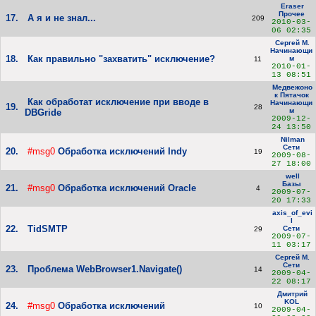
Eraser
Прочее
17.
А я и не знал...
209
2010-03-
06 02:35
Сергей М.
Начинающи
18.
Как правильно "захватить" исключение?
м
11
2010-01-
13 08:51
Медвежоно
к Пятачок
Как обработат исключение при вводе в
Начинающи
19.
28
м
DBGride
2009-12-
24 13:50
Nilman
Сети
20.
#msg0
Обработка исключений Indy
19
2009-08-
27 18:00
well
Базы
21.
#msg0
Обработка исключений Oracle
4
2009-07-
20 17:33
axis_of_evi
l
22.
TidSMTP
Сети
29
2009-07-
11 03:17
Сергей М.
Сети
23.
Проблема WebBrowser1.Navigate()
14
2009-04-
22 08:17
Дмитрий
KOL
24.
#msg0
Обработка исключений
10
2009-04-