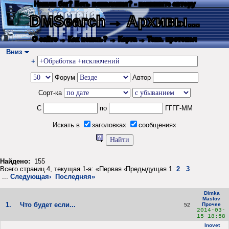
Нашли баг? Есть пожелания? - напишите автору
DMSearch
→ Архивы...
О сайте
→ Как искать?
→ Карта
→ Текс. протокол
Вниз
+
Форум
Автор
Сорт-ка
С
по
ГГГГ-ММ
Искать в
заголовках
сообщениях
Найдено:
155
Всего страниц 4, текущая 1-я: «Первая ‹Предыдущая 1
2
3
...
Следующая›
Последняя»
Dimka
Maslov
1.
Что будет если...
Прочее
52
2014-03-
15 18:58
Inovet