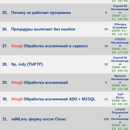
20 08:00
Сергей М.
Начинающи
25.
Почему не работает программа
м
6
2008-11-
11 10:01
KSergey
Основная
26.
Процедуры вылетают без ошибок
30
2008-11-
06 10:21
ViToTiV
Начинающи
27.
#msg0
Обработка исключений в сервисе
м
18
2008-10-
29 17:25
Сергей М.
Начинающи
28.
ftp, indy (TIdFTP)
м
30
2008-09-
23 09:41
Nameziz
Начинающи
29.
#msg0
Обработка исключений
м
8
2008-09-
22 13:28
kaif
Базы
30.
#msg0
Обработка исключений ADO + MSSQL
12
2008-09-
10 09:42
Leonid
Troyanovsk
y
31.
заNILить форму после Close;
Начинающи
189
м
2008-08-
23 11:03