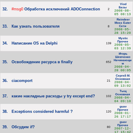
Viod
Базы
32.
#msg0
Обработка исключений ADOConnection
2
2008-08-
05 08:13
Reindeer
Moss Eater
33.
Как узнать пользователя
Сети
8
2008-05-
28 15:20
Mystic
Прочее
34.
Написание OS на Delphi
139
2008-05-
03 12:39
Игорь
Шевченко
Начинающи
35.
Освобождение ресурса в finally
652
м
2008-04-
28 00:05
Сергей М.
Основная
36.
ciacomport
21
2008-04-
09 13:02
Тыщ
Основная
37.
какие накладные расходы у try except end?
102
2008-04-
04 09:10
guav
Прочее
38.
Exceptions considered harmful ?
120
2008-01-
26 17:17
guav
Прочее
39.
Обсудим if?
80
2007-12-
17 15:42