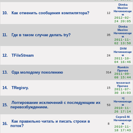
Dimka
Maslov
Начинающи
10.
Как отменить сообщения компилятора?
12
м
2012-02-
24 20:05
Dimka
Maslov
Начинающи
11.
Где в таком случае делать try?
35
м
2011-11-
02 13:50
DVM
Начинающи
12.
TFileStream
м
24
2011-10-
04 16:46
Romkin
Прочее
13.
Ода молодому поколению
314
2011-09-
08 15:44
tesseract
Прочее
14.
TRegisry.
15
2011-07-
30 16:03
>|
Начинающи
Логгирование исключений с последующим их
15.
м
53
перевозбуждением.
2010-11-
26 17:14
Сергей М.
Начинающи
Как правильно читать и писать строки в
16.
м
8
поток?
2010-11-
18 17:43