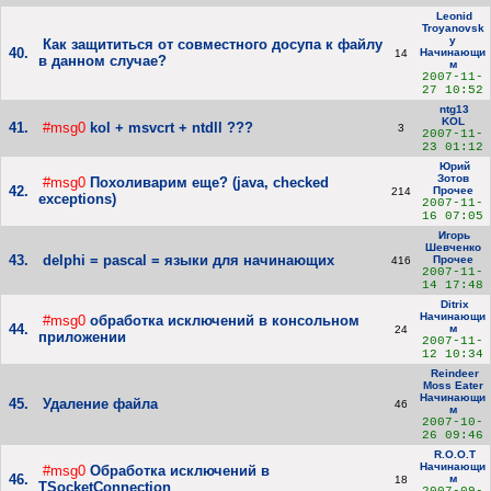
Leonid
Troyanovsk
y
Как защититься от совместного досупа к файлу
40.
Начинающи
14
в данном случае?
м
2007-11-
27 10:52
ntg13
KOL
41.
#msg0
kol + msvcrt + ntdll ???
3
2007-11-
23 01:12
Юрий
Зотов
#msg0
Похоливарим еще? (java, checked
42.
Прочее
214
exceptions)
2007-11-
16 07:05
Игорь
Шевченко
43.
delphi = pascal = языки для начинающих
Прочее
416
2007-11-
14 17:48
Ditrix
Начинающи
#msg0
обработка исключений в консольном
44.
м
24
приложении
2007-11-
12 10:34
Reindeer
Moss Eater
Начинающи
45.
Удаление файла
46
м
2007-10-
26 09:46
R.O.O.T
Начинающи
#msg0
Обработка исключений в
46.
м
18
TSocketConnection