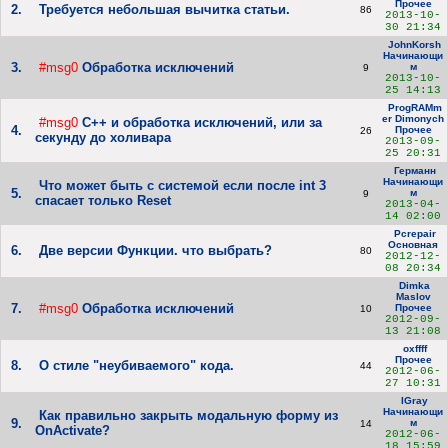
Прочее
2.
Требуется небольшая вычитка статьи.
86
2013-10-
30 21:34
JohnKorsh
Начинающи
3.
#msg0
Обработка исключений
м
9
2013-10-
25 14:13
ProgRAMm
er Dimonych
#msg0
C++ и обработка исключений, или за
4.
Прочее
26
секунду до холивара
2013-09-
25 20:31
Германн
Начинающи
Что может быть с системой если после int 3
5.
м
9
спасает только Reset
2013-04-
14 02:00
Pcrepair
Основная
6.
Две версии Функции. что выбрать?
80
2012-12-
08 20:34
Dimka
Maslov
7.
#msg0
Обработка исключений
Прочее
10
2012-09-
13 21:08
oxffff
Прочее
8.
О стиле "неубиваемого" кода.
44
2012-06-
27 10:31
IGray
Начинающи
Как правильно закрыть модальную форму из
9.
м
14
OnActivate?
2012-06-
18 15:59