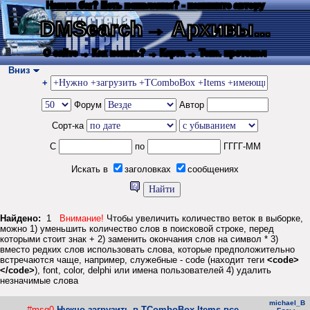
Нашли баг? Есть пожелания? - напишите автору
DMSearch
→ Архивы...
О сайте
→ Как искать?
→ Карта
→ Текс. протокол
Вниз
+
Форум
Автор
Сорт-ка
С
по
ГГГГ-ММ
Искать в
заголовках
сообщениях
Найдено:
1
Внимание!
Чтобы увеличить количество веток в выборке,
можно 1) уменьшить количество слов в поисковой строке, перед
которыми стоит знак + 2) заменить окончания слов на символ * 3)
вместо редких слов использовать слова, которые предположительно
встречаются чаще, например, служебные - code (находит теги
<code>
</code>
), font, color, delphi или имена пользователей 4) удалить
незначимые слова
michael_B
#msg0
Нужно загрузить в TComboBox.Items все