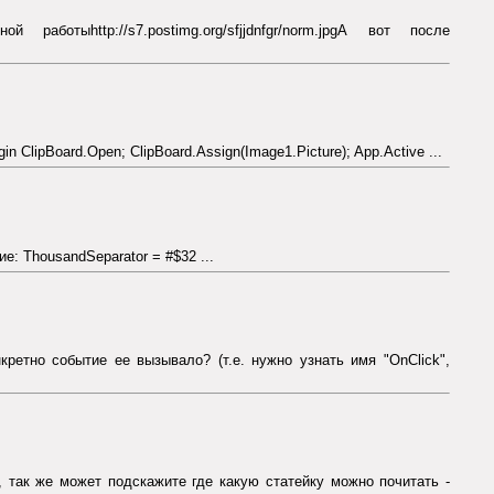
тыhttp://s7.postimg.org/sfjjdnfgr/norm.jpgА вот после
n ClipBoard.Open; ClipBoard.Assign(Image1.Picture); App.Active ...
: ThousandSeparator = #$32 ...
кретно событие ее вызывало? (т.е. нужно узнать имя "OnClick",
 так же может подскажите где какую статейку можно почитать -