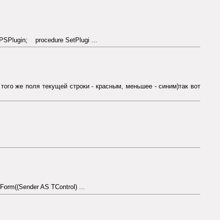
PSPlugin; procedure SetPlugi ...
того же поля текущей строки - красным, меньшее - синим)так вот
rm((Sender AS TControl) ...