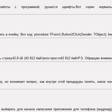
ты с программой, рушатся шрифты.Вот скрин нормальной рабо
 в ячейку. Вот код: procedure TForm1.Button2Click(Sender: TObject); begi
 строку42,8 кБ (42 812 байт)или просто42 812 байтP.S. Обращаю внимание
 но возникает вопрос, как внутри этой процедуры понять, какое кон
о выбирать для начала написания приложения для телефона (андроид),