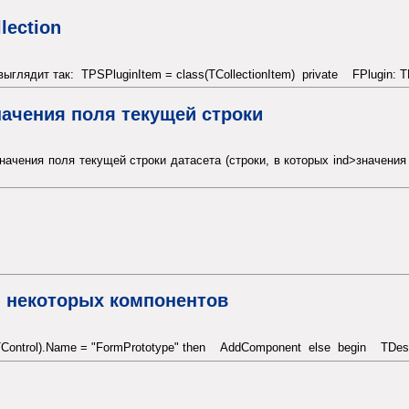
lection
ыглядит так: TPSPluginItem = class(TCollectionItem) private FPlugin: T
начения поля текущей строки
начения поля текущей строки датасета (строки, в которых ind>значения 
я некоторых компонентов
S TControl).Name = "FormPrototype" then AddComponent else begin TDesFo