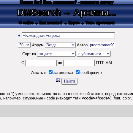
Нашли баг? Есть пожелания? - напишите автору
DMSearch
→ Архивы...
О сайте
→ Как искать?
→ Карта
→ Текс. протокол
+
Форум
Автор
Сорт-ка
С
по
ГГГГ-ММ
Искать в
заголовках
сообщениях
ожно 1) уменьшить количество слов в поисковой строке, перед которыми 
, например, служебные - code (находит теги
<code></code>
), font, col