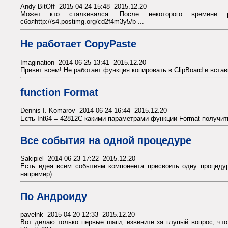
Andy BitOff 2015-04-24 15:48 2015.12.20
Может кто сталкивался. После некоторого времени рабо
сбояhttp://s4.postimg.org/cd2f4m3y5/b ...
Не работает CopyPaste
Imagination 2014-06-25 13:41 2015.12.20
Привет всем! Не работает функция копировать в ClipBoard и вставить
function Format
Dennis I. Komarov 2014-06-24 16:44 2015.12.20
Есть Int64 = 42812С какими параметрами функции Format получить
Все события на одной процедуре
Sakipiel 2014-06-23 17:22 2015.12.20
Есть идея всем событиям компонента присвоить одну процедуру,
например) ...
По Андроиду
pavelnk 2015-04-20 12:33 2015.12.20
Вот делаю только первые шаги, извините за глупый вопрос, чт