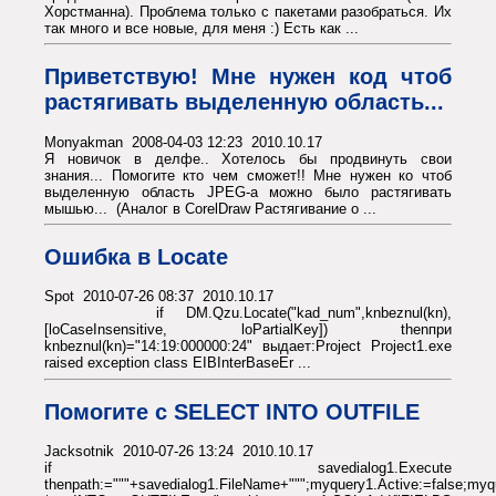
Хорстманна). Проблема только с пакетами разобраться. Их
так много и все новые, для меня :) Есть как ...
Приветствую! Мне нужен код чтоб
растягивать выделенную область...
Monyakman 2008-04-03 12:23 2010.10.17
Я новичок в делфе.. Хотелось бы продвинуть свои
знания... Помогите кто чем сможет!! Мне нужен ко чтоб
выделенную область JPEG-а можно было растягивать
мышью... (Аналог в CorelDraw Растягивание о ...
Ошибка в Locate
Spot 2010-07-26 08:37 2010.10.17
if DM.Qzu.Locate("kad_num",knbeznul(kn),
[loCaseInsensitive, loPartialKey]) thenпри
knbeznul(kn)="14:19:000000:24" выдает:Project Project1.exe
raised exception class EIBInterBaseEr ...
Помогите с SELECT INTO OUTFILE
Jacksotnik 2010-07-26 13:24 2010.10.17
if savedialog1.Execute
thenpath:="""+savedialog1.FileName+""";myquery1.Active:=false;