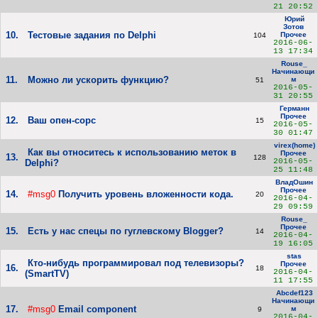
21 20:52
Юрий
Зотов
10.
Тестовые задания по Delphi
Прочее
104
2016-06-
13 17:34
Rouse_
Начинающи
11.
Можно ли ускорить функцию?
м
51
2016-05-
31 20:55
Германн
Прочее
12.
Ваш опен-сорс
15
2016-05-
30 01:47
virex(home)
Как вы относитесь к использованию меток в
Прочее
13.
128
2016-05-
Delphi?
25 11:48
ВладОшин
Прочее
14.
#msg0
Получить уровень вложенности кода.
20
2016-04-
29 09:59
Rouse_
Прочее
15.
Есть у нас спецы по гуглевскому Blogger?
14
2016-04-
19 16:05
stas
Кто-нибудь программировал под телевизоры?
Прочее
16.
18
2016-04-
(SmartTV)
11 17:55
Abcdef123
Начинающи
17.
#msg0
Email component
м
9
2016-04-