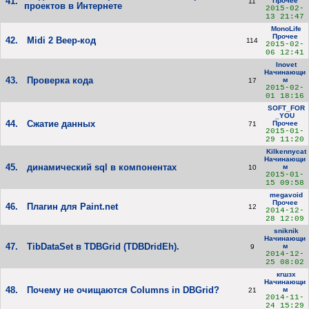
41.
Прочее
11
проектов в Интернете
2015-02-
13 21:47
MonoLife
Прочее
42.
Midi 2 Beep-код
114
2015-02-
06 12:41
Inovet
Начинающи
43.
Проверка кода
м
17
2015-02-
01 18:16
SOFT_FOR
_YOU
44.
Сжатие данных
Прочее
71
2015-01-
29 11:20
Kilkennycat
Начинающи
45.
динамический sql в компонентах
м
10
2015-01-
15 09:58
megavoid
Прочее
46.
Плагин для Paint.net
12
2014-12-
28 12:09
sniknik
Начинающи
47.
TibDataSet в TDBGrid (TDBDridEh).
м
9
2014-12-
25 08:02
кгшзх
Начинающи
48.
Почему не очищаются Columns in DBGrid?
м
21
2014-11-
24 15:29