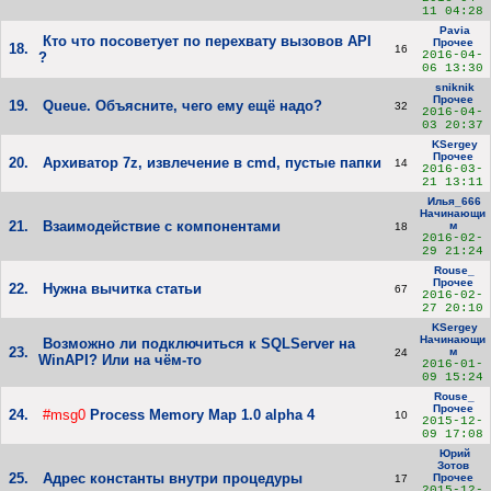
11 04:28
Pavia
Кто что посоветует по перехвату вызовов API
Прочее
18.
16
2016-04-
?
06 13:30
sniknik
Прочее
19.
Queue. Объясните, чего ему ещё надо?
32
2016-04-
03 20:37
KSergey
Прочее
20.
Архиватор 7z, извлечение в cmd, пустые папки
14
2016-03-
21 13:11
Илья_666
Начинающи
21.
Взаимодействие с компонентами
м
18
2016-02-
29 21:24
Rouse_
Прочее
22.
Нужна вычитка статьи
67
2016-02-
27 20:10
KSergey
Начинающи
Возможно ли подключиться к SQLServer на
23.
м
24
WinAPI? Или на чём-то
2016-01-
09 15:24
Rouse_
Прочее
24.
#msg0
Process Memory Map 1.0 alpha 4
10
2015-12-
09 17:08
Юрий
Зотов
25.
Адрес константы внутри процедуры
Прочее
17
2015-12-