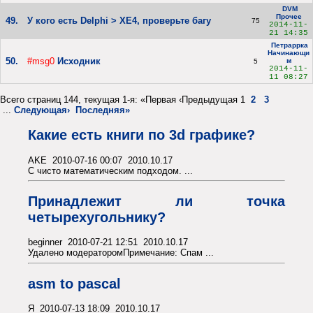
DVM
Прочее
49.
У кого есть Delphi > XE4, проверьте багу
75
2014-11-
21 14:35
Петраррка
Начинающи
50.
#msg0
Исходник
м
5
2014-11-
11 08:27
Всего страниц 144, текущая 1-я: «Первая ‹Предыдущая 1
2
3
...
Следующая›
Последняя»
Какие есть книги по 3d графике?
AKE 2010-07-16 00:07 2010.10.17
С чисто математическим подходом. ...
Принадлежит ли точка
четырехугольнику?
beginner 2010-07-21 12:51 2010.10.17
Удалено модераторомПримечание: Спам ...
asm to pascal
Я 2010-07-13 18:09 2010.10.17