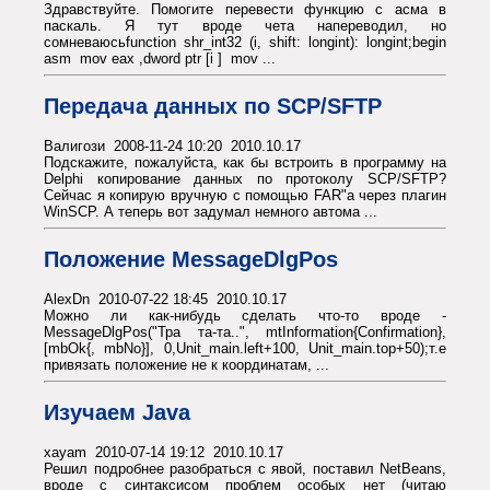
Здравствуйте. Помогите перевести функцию с асма в
паскаль. Я тут вроде чета напереводил, но
сомневаюсьfunction shr_int32 (i, shift: longint): longint;begin
asm mov eax ,dword ptr [i ] mov ...
Передача данных по SCP/SFTP
Валигози 2008-11-24 10:20 2010.10.17
Подскажите, пожалуйста, как бы встроить в программу на
Delphi копирование данных по протоколу SCP/SFTP?
Сейчас я копирую вручную с помощью FAR"а через плагин
WinSCP. А теперь вот задумал немного автома ...
Положение MessageDlgPos
AlexDn 2010-07-22 18:45 2010.10.17
Можно ли как-нибудь сделать что-то вроде -
MessageDlgPos("Тра та-та..", mtInformation{Confirmation},
[mbOk{, mbNo}], 0,Unit_main.left+100, Unit_main.top+50);т.е
привязать положение не к координатам, ...
Изучаем Java
xayam 2010-07-14 19:12 2010.10.17
Решил подробнее разобраться с явой, поставил NetBeans,
вроде с синтаксисом проблем особых нет (читаю