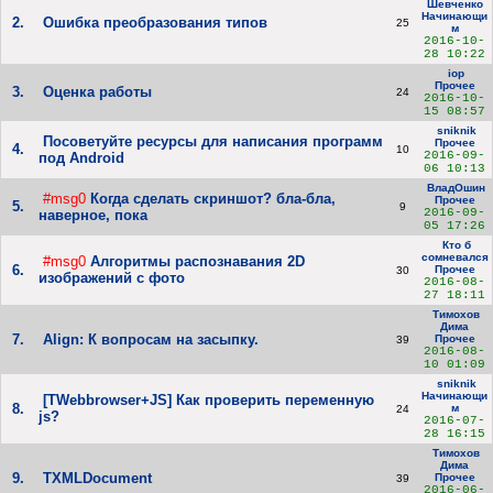
Шевченко
Начинающи
2.
Ошибка преобразования типов
25
м
2016-10-
28 10:22
iop
Прочее
3.
Оценка работы
24
2016-10-
15 08:57
sniknik
Посоветуйте ресурсы для написания программ
Прочее
4.
10
2016-09-
под Android
06 10:13
ВладОшин
#msg0
Когда сделать скриншот? бла-бла,
Прочее
5.
9
2016-09-
наверное, пока
05 17:26
Кто б
сомневался
#msg0
Алгоритмы распознавания 2D
6.
Прочее
30
изображений с фото
2016-08-
27 18:11
Тимохов
Дима
7.
Align: К вопросам на засыпку.
Прочее
39
2016-08-
10 01:09
sniknik
Начинающи
[TWebbrowser+JS] Как проверить переменную
8.
м
24
js?
2016-07-
28 16:15
Тимохов
Дима
9.
TXMLDocument
Прочее
39
2016-06-