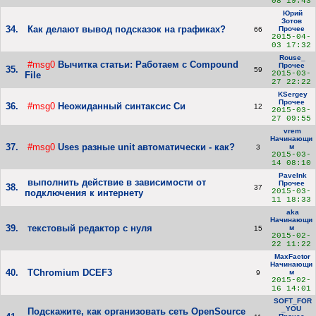
08 19:43
Юрий
Зотов
34.
Как делают вывод подсказок на графиках?
Прочее
66
2015-04-
03 17:32
Rouse_
#msg0
Вычитка статьи: Работаем с Compound
Прочее
35.
59
2015-03-
File
27 22:22
KSergey
Прочее
36.
#msg0
Неожиданный синтаксис Си
12
2015-03-
27 09:55
vrem
Начинающи
37.
#msg0
Uses разные unit автоматически - как?
м
3
2015-03-
14 08:10
Pavelnk
выполнить действие в зависимости от
Прочее
38.
37
2015-03-
подключения к интернету
11 18:33
aka
Начинающи
39.
текстовый редактор с нуля
м
15
2015-02-
22 11:22
MaxFactor
Начинающи
40.
TChromium DCEF3
м
9
2015-02-
16 14:01
SOFT_FOR
_YOU
Подскажите, как организовать сеть OpenSource