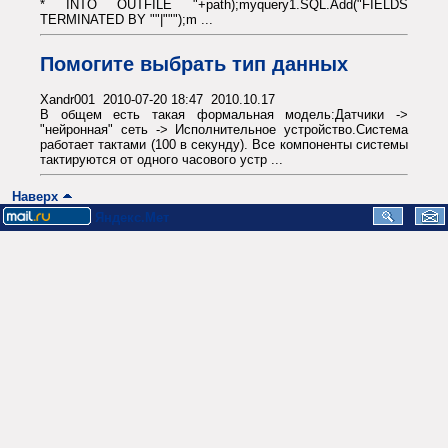
* INTO OUTFILE "+path);myquery1.SQL.Add("FIELDS
TERMINATED BY ""|""");m ...
Помогите выбрать тип данных
Xandr001 2010-07-20 18:47 2010.10.17
В общем есть такая формальная модель:Датчики ->
"нейронная" сеть -> Исполнительное устройство.Система
работает тактами (100 в секунду). Все компоненты системы
тактируются от одного часового устр ...
Наверх