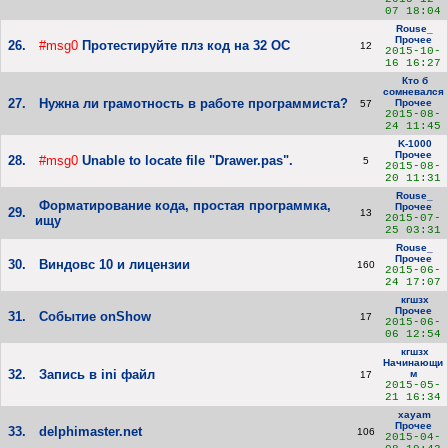
07 18:04
Rouse_
Прочее
26.
#msg0
Протестируйте плз код на 32 ОС
12
2015-10-
16 16:27
Кто б
сомневался
27.
Нужна ли грамотность в работе программиста?
Прочее
57
2015-08-
24 11:45
K-1000
Прочее
28.
#msg0
Unable to locate file "Drawer.pas".
5
2015-08-
20 11:31
Rouse_
Форматирование кода, простая программка,
Прочее
29.
13
2015-07-
ищу
25 03:31
Rouse_
Прочее
30.
Виндовс 10 и лицензии
160
2015-06-
24 17:07
кгшзх
Прочее
31.
Событие onShow
17
2015-06-
06 12:54
кгшзх
Начинающи
32.
Запись в ini файл
м
17
2015-05-
21 16:34
xayam
Прочее
33.
delphimaster.net
106
2015-04-