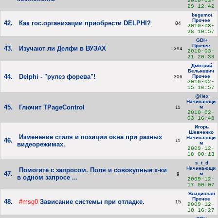
2010-03-
29 12:42
begemot
Прочее
42.
Как гос.организации приобрести DELPHI?
84
2010-03-
28 10:57
GDI+
Прочее
43.
Изучают ли Делфи в ВУЗАХ
394
2010-03-
21 20:39
Дмитрий
Белькевич
44.
Delphi - "рулез форева"!
Прочее
306
2010-02-
15 16:57
@!!ex
Начинающи
45.
Глючит TPageControl
м
11
2010-02-
03 16:48
Игорь
Шевченко
Изменение стиля и позиции окна при разных
Начинающи
46.
11
м
видеорежимах.
2009-12-
18 00:13
s_t_d
Начинающи
Помогите с запросом. Поля и совокупные х-ки
47.
м
9
в одном запросе ...
2009-12-
17 00:07
Владислав
Прочее
48.
#msg0
Зависание системы при отладке.
15
2009-12-
10 16:27