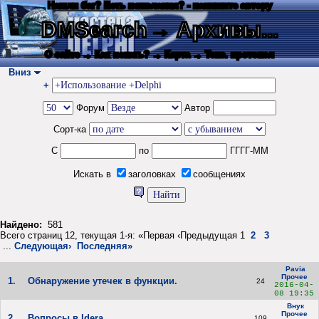
Нашли баг? Есть пожелания? - напишите автору
DMSearch
→ Архивы...
О сайте
→ Как искать?
→ Карта
→ Текс. протокол
Вниз
+
Форум
Автор
Сорт-ка
С
по
ГГГГ-ММ
Искать в
заголовках
сообщениях
Найдено:
581
Всего страниц 12, текущая 1-я: «Первая ‹Предыдущая 1
2
3
...
Следующая›
Последняя»
Pavia
Прочее
1.
Обнаружение утечек в функции.
24
2016-04-
08 19:35
Внук
Прочее
2.
Вопросы в Idera
109