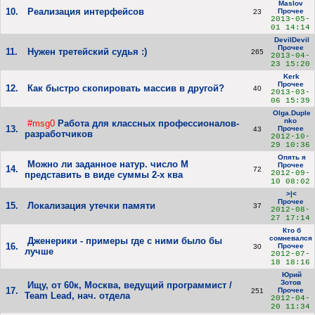
Maslov
10.
Реализация интерфейсов
Прочее
23
2013-05-
01 14:14
DevilDevil
Прочее
11.
Нужен третейский судья :)
265
2013-04-
23 15:20
Kerk
Прочее
12.
Как быстро скопировать массив в другой?
40
2013-03-
06 15:39
Olga.Duple
nko
#msg0
Работа для классных профессионалов-
13.
Прочее
43
разработчиков
2012-10-
29 10:36
Опять я
Можно ли заданное натур. число М
Прочее
14.
72
2012-09-
представить в виде суммы 2-х ква
10 08:02
>|<
Прочее
15.
Локализация утечки памяти
37
2012-08-
27 17:14
Кто б
сомневался
Дженерики - примеры где с ними было бы
16.
Прочее
30
лучше
2012-07-
18 18:16
Юрий
Зотов
Ищу, от 60к, Москва, ведущий программист /
17.
Прочее
251
Team Lead, нач. отдела
2012-04-
20 11:34