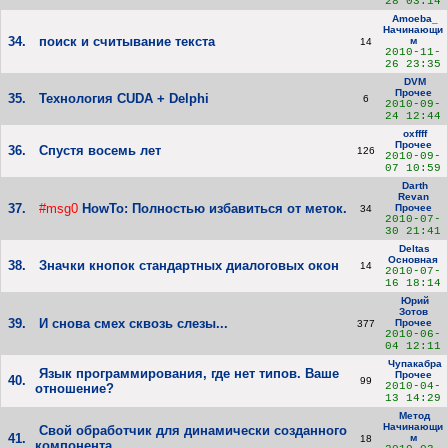
28 03:14
Amoeba_
Начинающи
34.
поиск и считывание текста
м
14
2010-11-
26 23:35
DVM
Прочее
35.
Технология CUDA + Delphi
6
2010-09-
24 12:44
oxffff
Прочее
36.
Спустя восемь лет
126
2010-09-
07 10:59
Darth
Revan
37.
#msg0
HowTo: Полностью избавиться от меток.
Прочее
34
2010-07-
30 21:41
Deltas
Основная
38.
Значки кнопок стандартных диалоговых окон
14
2010-07-
16 18:14
Юрий
Зотов
39.
И снова смех сквозь слезы...
Прочее
377
2010-06-
04 12:11
Чупакабра
Язык программирования, где нет типов. Ваше
Прочее
40.
99
2010-04-
отношение?
13 14:29
Метод
Начинающи
Свой обработчик для динамически созданного
41.
м
18
компонента