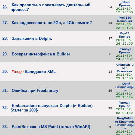
_Юрий
Как правильно показывать длительный
Прочее
26.
24
2011-07-
процесс?
12 23:00
Prok186
Основная
27.
Как аддрессовать не 2Gb, а 4Gb памяти?
38
2011-06-
23 08:28
Ega23
Прочее
28.
Замыкания в Delphi.
37
2011-05-
26 12:55
icWasya
Прочее
29.
Возврат интерфейса в Builder
8
2011-05-
24 09:57
Unknown_u
ser
30.
#msg0
Валидация XML
Основная
13
2011-02-
23 16:50
_Юрий
Начинающи
31.
Ошибка при FreeLibrary
м
26
2011-02-
22 19:24
Германн
Embarcadero выпускает Delphi (и Builder)
Прочее
32.
66
2011-02-
Starter за 200$
03 00:12
ProgRAMm
er Dimonych
Начинающи
33.
PaintBox как в MS Paint (только WinAPI)
6
м
2010-12-