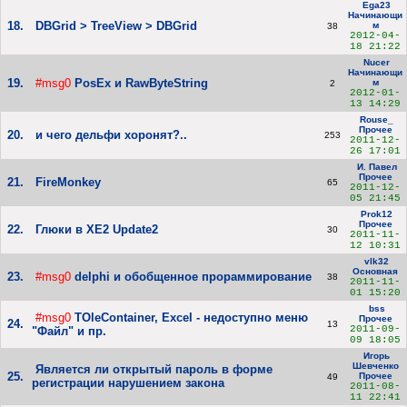
Ega23
Начинающи
18.
DBGrid > TreeView > DBGrid
м
38
2012-04-
18 21:22
Nucer
Начинающи
19.
#msg0
PosEx и RawByteString
м
2
2012-01-
13 14:29
Rouse_
Прочее
20.
и чего дельфи хоронят?..
253
2011-12-
26 17:01
И. Павел
Прочее
21.
FireMonkey
65
2011-12-
05 21:45
Prok12
Прочее
22.
Глюки в XE2 Update2
30
2011-11-
12 10:31
vlk32
Основная
23.
#msg0
delphi и обобщенное прораммирование
38
2011-11-
01 15:20
bss
#msg0
TOleContainer, Excel - недоступно меню
Прочее
24.
13
2011-09-
"Файл" и пр.
09 18:05
Игорь
Шевченко
Является ли открытый пароль в форме
25.
Прочее
49
регистрации нарушением закона
2011-08-
11 22:41