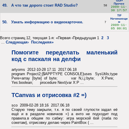
GDI+
Прочее
49.
А что так дорого стоит RAD Studio?
58
2009-11-
30 17:57
TIF
Начинающи
50.
Узнать информацию о видеокарточке.
м
7
2009-11-
05 00:01
Всего страниц 12, текущая 1-я: «Первая ‹Предыдущая 1
2
3
...
Следующая›
Последняя»
Помогите переделать маленький
код с паскаля на делфи
artyoms 2012-10-28 17:11 2017.06.18
program Project2;{$APPTYPE CONSOLE}uses SysUtils;type
Pere=array [byte] of byte; var N,i,j:byte; X:Pere;
Yes:boolean; procedure Next(var X:P ...
TCanvas и отрисовка #2 =)
sco 2009-02-28 18:16 2017.06.18
Старую тему закрыли, т.к. я по своей глупости задал её
ещё и в разделе новичков =) а енто не подходит под
правила.в общем по сабжу: игра морской бой (лаба по
сокетам), отрисовку делаю через PaintBox ( ...