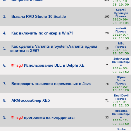
2015-10-
29 10:50
Сергей
Суровцев
3.
Вышла RAD Studio 10 Seattle
Прочее
165
2015-09-
26 01:04
sniknik
Прочее
4.
Как включить пс спикер в Win7?
20
2015-07-
22 11:59
MBo
Как сделать Variants и System.Variants одним
Прочее
5.
18
2014-11-
юнитом в XE6?
10 07:59
JohnKorsh
Начинающи
6.
#msg0
Использование DLL в Delphi XE
м
7
2014-03-
03 17:52
Юрий
Зотов
7.
Возвращать значения переменных в Java
Прочее
76
2014-02-
13 11:28
DevilDevil
Прочее
8.
ARM-ассемблер XE5
71
2014-01-
02 22:35
opashka
Начинающи
9.
#msg0
программа на координаты
м
33
2013-12-
02 11:59
Dimka