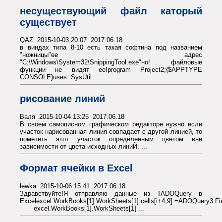
несуществующий файл каторый
существует
QAZ 2015-10-03 20:07 2017.06.18
в виндах типа 8-10 есть такая софтина под названием
"ножницы"ее адрес
"C:\Windows\System32\SnippingTool.exe"но! файловые
функции не видят ее!program Project2;{$APPTYPE
CONSOLE}uses SysUtil ...
рисование линий
Валя 2015-10-04 13:25 2017.06.18
В своем самописном графическом редакторе нужно если
участок нарисованная линия совпадает с другой линией, то
пометить этот участок определенным цветом вне
зависимости от цвета исходных линиЙ. ...
Формат ячейки в Excel
lewka 2015-10-06 15:41 2017.06.18
Здравствуйте!Я отправляю данные из TADOQuery в
Excelexcel.WorkBooks[1].WorkSheets[1].cells[i+4,9]:=ADOQuery3.F
excel.WorkBooks[1].WorkSheets[1] ...