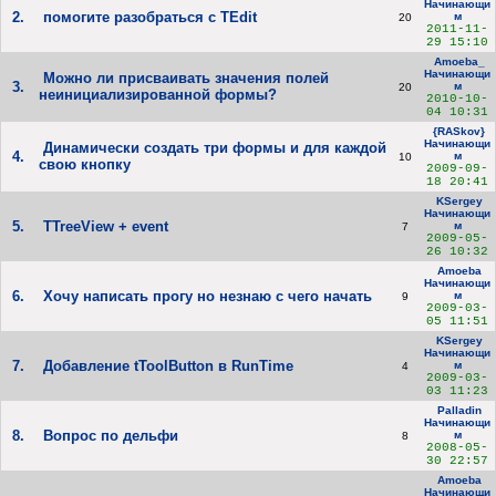
Начинающи
2.
помогите разобраться с TEdit
м
20
2011-11-
29 15:10
Amoeba_
Начинающи
Можно ли присваивать значения полей
3.
м
20
неинициализированной формы?
2010-10-
04 10:31
{RASkov}
Начинающи
Динамически создать три формы и для каждой
4.
м
10
свою кнопку
2009-09-
18 20:41
KSergey
Начинающи
5.
TTreeView + event
м
7
2009-05-
26 10:32
Amoeba
Начинающи
6.
Хочу написать прогу но незнаю с чего начать
м
9
2009-03-
05 11:51
KSergey
Начинающи
7.
Добавление tToolButton в RunTime
м
4
2009-03-
03 11:23
Palladin
Начинающи
8.
Вопрос по дельфи
м
8
2008-05-
30 22:57
Amoeba
Начинающи