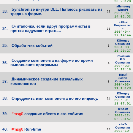
20 23:28
alienserg
Synchronize внутри DLL. Пытаюсь рисовать из
WinAPI
33.
21
2004-06-
треда на форме.
14 02:53
31512
Потрепатьс
Считалочка, если вдруг программисты в
34.
я
33
прятки надумают играть...
2004-04-
22 14:44
KSergey
Основная
35.
Обработчик событий
1
2004-03-
26 20:27
Романов
Р.В.
Создание компонента на форме во время
36.
Основная
4
выполнения программы
2004-03-
15 12:18
Юрий
Зотов
Динамическое создание визуальных
37.
Основная
3
компонентов
2004-03-
11 10:29
KSergey
Основная
38.
Определить имя компонента по его индексу.
11
2004-01-
18 07:01
lena19
Основная
39.
#msg0
создание обекта и его собития
2
2003-12-
02 23:57
chs2r
Основная
40.
#msg0
Run-time
13
2003-10-