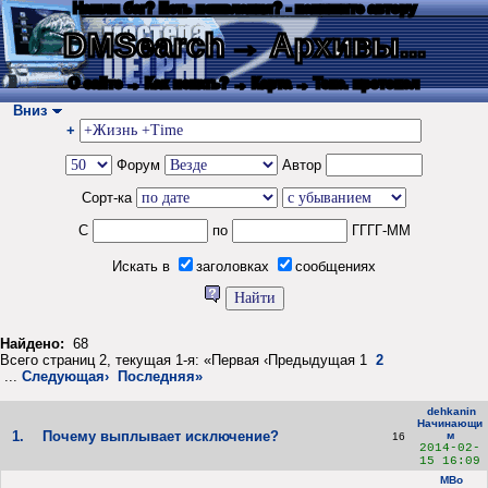
Нашли баг? Есть пожелания? - напишите автору
DMSearch
→ Архивы...
О сайте
→ Как искать?
→ Карта
→ Текс. протокол
Вниз
+
Форум
Автор
Сорт-ка
С
по
ГГГГ-ММ
Искать в
заголовках
сообщениях
Найдено:
68
Всего страниц 2, текущая 1-я: «Первая ‹Предыдущая 1
2
...
Следующая›
Последняя»
dehkanin
Начинающи
1.
Почему выплывает исключение?
м
16
2014-02-
15 16:09
MBo