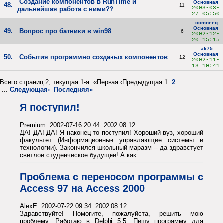
Создание компонентов в RunTime и
Основная
48.
11
2003-03-
дальнейшая работа с ними??
27 05:50
oomneeq
Основная
49.
Вопрос про батники в win98
6
2002-12-
20 15:15
ak75
Основная
50.
События программно созданых компонентов
12
2002-11-
13 10:41
Всего страниц 2, текущая 1-я: «Первая ‹Предыдущая 1
2
...
Следующая›
Последняя»
Я поступил!
Premium 2002-07-16 20:44 2002.08.12
ДА! ДА! ДА! Я наконец то поступил! Хороший вуз, хороший
факультет (Информационные управляющие системы и
технологии). Закончился школьный маразм -- да здравстует
светлое студенческое будущее! А как ...
Проблема с переносом программы с
Access 97 на Access 2000
AlexE 2002-07-22 09:34 2002.08.12
Здравствуйте! Помогите, пожалуйста, решить мою
проблему. Работаю в Delphi 5.5. Пишу программу для