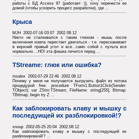
работы с БД Access 97 (работает :)), хочу перенести ее
домой (чтобы ускорить процесс разработки), где ...
Крыса
MJH 2002-07-16 03:07 2002.08.12
Никто не сталкивался с таким глюком - мышь после
включения компа перестает двигаться - т.е. перескакивает
в верхний правый угол и все...само собой с пульта все
нормально....НО! эта фишка лечится перед ...
TStreame: глюк или ошибка?
msalex 2002-07-29 22:46 2002.08.12
Почему у меня не получается выгрузить файл из потока
процедурой free. procedure TForm1.Button1Click(Sender:
TObject); var ZStm:TStream; FileName: string[255]; Bitmap:
TBitmap; begin try Z ...
Как заблокировать клаву и мышку с
последуищей их разблокировкой!?
snoup 2002-05-25 20:04 2002.08.12
Как заблокировать клаву и мышку с последуищей их
разблокировкой!? ...