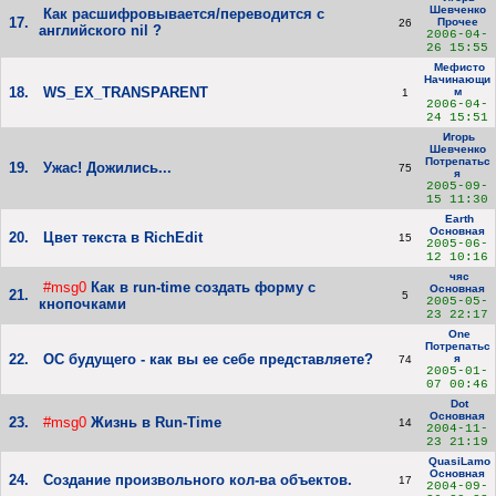
Шевченко
Как расшифровывается/переводится с
17.
Прочее
26
английского nil ?
2006-04-
26 15:55
Мефисто
Начинающи
18.
WS_EX_TRANSPARENT
м
1
2006-04-
24 15:51
Игорь
Шевченко
Потрепатьс
19.
Ужас! Дожились...
75
я
2005-09-
15 11:30
Earth
Основная
20.
Цвет текста в RichEdit
15
2005-06-
12 10:16
чяс
#msg0
Как в run-time создать форму с
Основная
21.
5
2005-05-
кнопочками
23 22:17
One
Потрепатьс
22.
ОС будущего - как вы ее себе представляете?
я
74
2005-01-
07 00:46
Dot
Основная
23.
#msg0
Жизнь в Run-Time
14
2004-11-
23 21:19
QuasiLamo
Основная
24.
Создание произвольного кол-ва объектов.
17
2004-09-