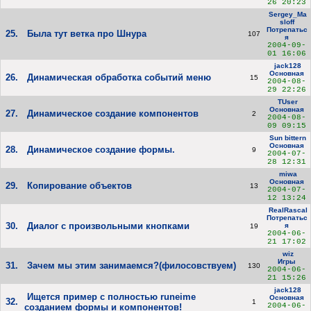
26 20:23
Sergey_Ma
sloff
Потрепатьс
25.
Была тут ветка про Шнура
107
я
2004-09-
01 16:06
jack128
Основная
26.
Динамическая обработка событий меню
15
2004-08-
29 22:26
TUser
Основная
27.
Динамическое создание компонентов
2
2004-08-
09 09:15
Sun bittern
Основная
28.
Динамическое создание формы.
9
2004-07-
28 12:31
miwa
Основная
29.
Копирование объектов
13
2004-07-
12 13:24
RealRascal
Потрепатьс
30.
Диалог с произвольными кнопками
я
19
2004-06-
21 17:02
wiz
Игры
31.
Зачем мы этим занимаемся?(филосовствуем)
130
2004-06-
21 15:26
jack128
Ищется пример с полностью runеime
Основная
32.
1
2004-06-
созданием формы и компонентов!