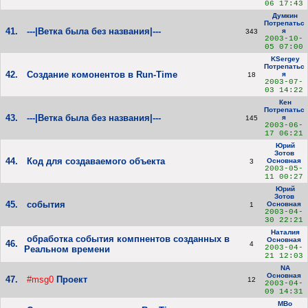
06 17:43
Думкин
Потрепатьс
41.
---|Ветка была без названия|---
я
343
2003-10-
05 07:00
KSergey
Потрепатьс
42.
Создание комонентов в Run-Time
я
18
2003-07-
03 14:22
Кен
Потрепатьс
43.
---|Ветка была без названия|---
я
145
2003-06-
17 06:21
Юрий
Зотов
44.
Код для создаваемого объекта
Основная
3
2003-05-
11 00:27
Юрий
Зотов
45.
события
Основная
1
2003-04-
30 22:21
Наталия
обработка события компнентов созданных в
Основная
46.
4
2003-04-
Реальном времени
21 12:03
NA
Основная
47.
#msg0
Проект
12
2003-04-
09 14:31
MBo