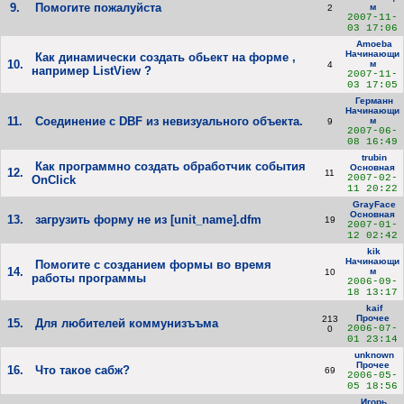
9.
Помогите пожалуйста
м
2
2007-11-
03 17:06
Amoeba
Начинающи
Как динамически создать обьект на форме ,
10.
м
4
например ListView ?
2007-11-
03 17:05
Германн
Начинающи
11.
Соединение с DBF из невизуального объекта.
м
9
2007-06-
08 16:49
trubin
Как программно создать обработчик события
Основная
12.
11
2007-02-
OnClick
11 20:22
GrayFace
Основная
13.
загрузить форму не из [unit_name].dfm
19
2007-01-
12 02:42
kik
Начинающи
Помогите с созданием формы во время
14.
м
10
работы программы
2006-09-
18 13:17
kaif
Прочее
213
15.
Для любителей коммунизъъма
2006-07-
0
01 23:14
unknown
Прочее
16.
Что такое сабж?
69
2006-05-
05 18:56
Игорь