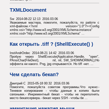
TXMLDocument
Sw 2014-08-22 12:13 2016.03.06
Уважаемые мастера, помогите, пожалуйста, по работе с
xml-файлом.<?xml version="1.0"?><Config
xmlns:xsi="http://www.w3.org/2001/XMLSchema-instance"
xmlns:xsd="http://www.w3.org/2001/XMLSchema" ...
Как открыть .tiff ? (ShellExecute() )
InstAndrOrdec 2014-08-21 14:42 2016.03.06
Пробую через ShellExecute(Application.Handle, "open",
PAnsiChar(FileDest), nil, nil, SW_SHOWNORMAL);Но
эффекта ни какого. Png, jpg открываются. Но tiff -нет. ...
Чем сделать бекап?
Дмитрий С 2015-05-18 00:32 2016.03.06
Помогите, пожалуйста советом программы.Что нужно:-
Теневое копирование - чтобы данные в копиях были
связными.- Инкрементный бекап - чтобы не переполнять
место бекапсервера.- бекап через SSH - чтобы бе ...
иммитация нажатия мыши