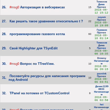
Тимохов
Дима
26.
#msg0
Авторизация в вебсервисах
Прочее
15
2016-09-
12 15:12
xayam
Прочее
27.
Как решить такое уравнение относительно t ?
22
2016-09-
10 19:09
Германн
Прочее
28.
программирование газового котла
60
2016-09-
10 01:14
Тимохов
Дима
29.
Свой Highlighter для TSynEdit
Прочее
5
2016-09-
08 10:35
Drowsy
Начинающи
30.
#msg0
Вопрос по TTreeView.
м
10
2016-09-
06 20:15
pavelnk
Посоветуйте ресурсы для написания программ
Прочее
31.
10
2016-09-
под Android
06 03:51
Денис1199
8833
Начинающи
32.
TPanel на потомке от TCustomControl
8
м
2016-09-
06 02:58
hei
Начинающи
м