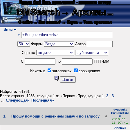
Нашли баг? Есть пожелания? - напишите автору
DMSearch
→ Архивы...
О сайте
→ Как искать?
→ Карта
→ Текс. протокол
Вниз
+
Форум
Автор
Сорт-ка
С
по
ГГГГ-ММ
Искать в
заголовках
сообщениях
Найдено:
61761
Всего страниц 1236, текущая 1-я: «Первая ‹Предыдущая 1
2
3
...
Следующая›
Последняя»
dyudyuka
Начинающи
1.
Прошу помощи с решением задачи по запросу
м
6
2016-11-
16 07:41
Artem78