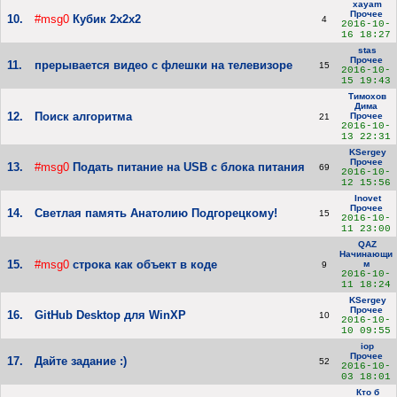
xayam
Прочее
10.
#msg0
Кубик 2х2х2
4
2016-10-
16 18:27
stas
Прочее
11.
прерывается видео с флешки на телевизоре
15
2016-10-
15 19:43
Тимохов
Дима
12.
Поиск алгоритма
Прочее
21
2016-10-
13 22:31
KSergey
Прочее
13.
#msg0
Подать питание на USB с блока питания
69
2016-10-
12 15:56
Inovet
Прочее
14.
Светлая память Анатолию Подгорецкому!
15
2016-10-
11 23:00
QAZ
Начинающи
15.
#msg0
строка как объект в коде
м
9
2016-10-
11 18:24
KSergey
Прочее
16.
GitHub Desktop для WinXP
10
2016-10-
10 09:55
iop
Прочее
17.
Дайте задание :)
52
2016-10-
03 18:01
Кто б