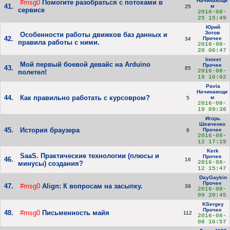
Начинающи
#msg0
Помогите разобраться с потоками в
41.
м
25
сервисе
2016-08-
25 15:49
Юрий
Зотов
Особенности работы движков баз данных и
42.
Прочее
34
правила работы с ними.
2016-08-
20 06:47
Inovet
Мой первый боевой девайс на Arduino
Прочее
43.
85
2016-08-
полетел!
19 16:02
Pavia
Начинающи
44.
Как правильно работать с курсовром?
м
5
2016-08-
19 09:38
Игорь
Шевченко
45.
История браузера
Прочее
6
2016-08-
12 17:19
Kerk
SaaS. Практические технологии (плюсы и
Прочее
46.
16
2016-08-
минусы) создания?
12 15:47
DayGaykin
Прочее
47.
#msg0
Align: К вопросам на засыпку.
39
2016-08-
09 20:45
KSergey
Прочее
48.
#msg0
Письменность майя
112
2016-08-
08 16:57