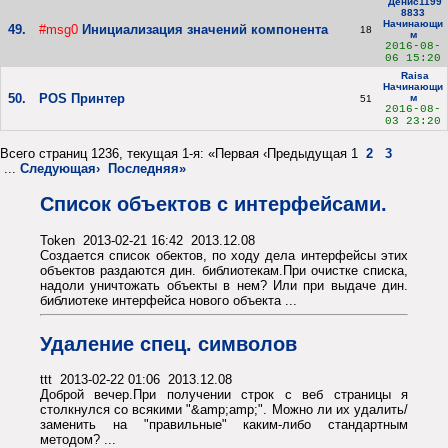
Денис1199
8833
Начинающи
49.
#msg0
Инициализация значений компонента
18
м
2016-08-
06 15:20
Raisa
Начинающи
50.
POS Принтер
м
51
2016-08-
03 23:20
Всего страниц 1236, текущая 1-я: «Первая ‹Предыдущая 1
2
3
...
Следующая›
Последняя»
Список объектов с интерфейсами.
Token 2013-02-21 16:42 2013.12.08
Создается список обектов, по ходу дела интерфейсы этих
объектов раздаются дин. библиотекам.При очистке списка,
надоли уничтожать объекты в нем? Или при выдаче дин.
библиотеке интерфейса нового объекта ...
Удаление спец. символов
ttt 2013-02-22 01:06 2013.12.08
Доброй вечер.При получении строк с веб страницы я
столкнулся со всякими "&amp;amp;". Можно ли их удалить/
заменить на "правильные" каким-либо стандартным
методом? ...