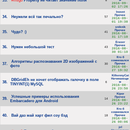
33.
#msg0
Property не читает значение поля
8
2016-09-
02 17:26
Inovet
Прочее
34.
Неужели всё так печально?
57
2016-09-
01 19:38
sniknik
Прочее
35.
Чудо? :)
41
2016-08-
31 17:10
Eraser
Прочее
36.
Нужен небольшой тест
43
2016-08-
30 01:10
Кто б
сомневался
Алгоритмы распознавания 2D изображений с
37.
Прочее
30
фото
2016-08-
27 19:32
KilkennyCat
Начинающи
DBGridEh не хочет отображать галочку в поле
38.
м
6
TINYINT(1) MySQL
2016-08-
26 23:50
Kipor
Успешные примеры использования
Прочее
39.
14
2016-08-
Embarcadero для Android
26 23:22
Кто б
сомневался
40.
Вай даз май харт фил соу бэд
Прочее
18
2016-08-
26 00:06
jcl