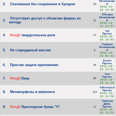
Начинающи
2.
Скачивание без сохранения в Synapse
м
20
2016-11-
15 14:46
KSergey
Начинающи
Отсутствует доступ к объектам формы из
3.
м
11
метода
2016-11-
14 12:07
iop
Прочее
4.
#msg0
твердотельное реле
17
2016-10-
28 15:02
Германн
Начинающи
5.
Не старндарный массив
м
6
2016-10-
23 01:12
Eraser
Прочее
6.
Простая защита приложения
54
2016-10-
20 23:51
Jeer
Прочее
7.
#msg0
Deep
95
2016-10-
20 21:16
kilkennycat
Прочее
8.
Метаморфозы в живописи
113
2016-10-
19 14:38
Тимохов
Дима
9.
#msg0
Пресловутая буква "Ч".
Прочее
17
2016-10-
18 22:55