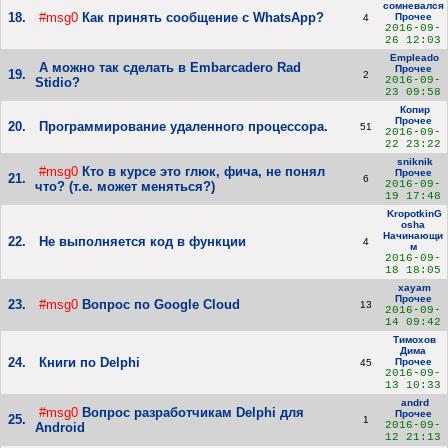
сомневался
18.
#msg0
Как принять сообщение с WhatsApp?
Прочее
4
2016-09-
26 12:03
Empleado
А можно так сделать в Embarcadero Rad
Прочее
19.
2
2016-09-
Stidio?
23 09:58
Копир
Прочее
20.
Программирование удаленного процессора.
51
2016-09-
22 23:22
sniknik
#msg0
Кто в курсе это глюк, фича, не понял
Прочее
21.
6
2016-09-
что? (т.е. может меняться?)
19 17:48
KropotkinG
osha
Начинающи
22.
Не выполняется код в функции
4
м
2016-09-
18 18:05
xayam
Прочее
23.
#msg0
Вопрос по Google Cloud
13
2016-09-
14 09:42
Тимохов
Дима
24.
Книги по Delphi
Прочее
45
2016-09-
13 10:33
andrd
#msg0
Вопрос разработчикам Delphi для
Прочее
25.
1
2016-09-
Android
12 21:13