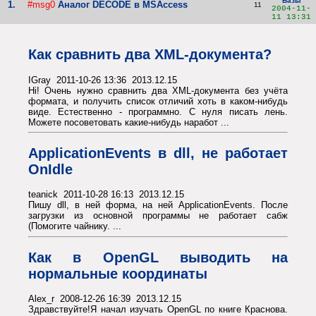
Базы
1.
#msg0
Аналог DECODE в MSAccess
11
2004-11-
11 13:31
Как сравнить два XML-документа?
IGray 2011-10-26 13:36 2013.12.15
Hi! Очень нужно сравнить два XML-документа без учёта
формата, и получить список отличий хоть в каком-нибудь
виде. Естественно - программно. С нуля писать лень.
Можете посоветовать какие-нибудь наработ ...
ApplicationEvents в dll, не работает
OnIdle
teanick 2011-10-28 16:13 2013.12.15
Пишу dll, в ней форма, на ней ApplicationEvents. После
загрузки из основной программы не работает сабж
(Помогите чайнику. ...
Как в OpenGL выводить на
нормальные координаты
Alex_r 2008-12-26 16:39 2013.12.15
Здравствуйте!Я начал изучать OpenGL по книге Краснова.