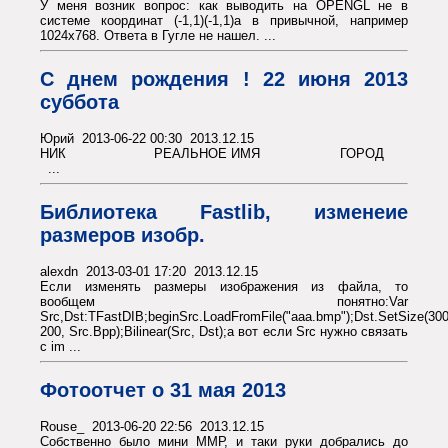
У меня возник вопрос: как выводить на OPENGL не в
системе координат (-1,1)(-1,1)а в привычной, например
1024х768. Ответа в Гугле не нашел. ...
С днем рождения ! 22 июня 2013
суббота
Юрий 2013-06-22 00:30 2013.12.15
НИК РЕАЛЬНОЕ ИМЯ ГОРОД
...
Библиотека Fastlib, изменеие
размеров изобр.
alexdn 2013-03-01 17:20 2013.12.15
Если изменять размеры изображения из файла, то
вообщем понятно:Var
Src,Dst:TFastDIB;beginSrc.LoadFromFile("aaa.bmp");Dst.SetSize(300
200, Src.Bpp);Bilinear(Src, Dst);а вот если Src нужно связать
с im ...
Фотоотчет о 31 мая 2013
Rouse_ 2013-06-20 22:56 2013.12.15
Собственно было мини ММР, и таки руки добрались до