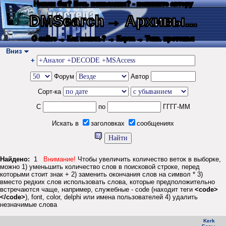
Нашли баг? Есть пожелания? - напишите автору
DMSearch
→ Архивы...
О сайте
→ Как искать?
→ Карта
→ Текс. протокол
Вниз
+
Форум
Автор
Сорт-ка
С
по
ГГГГ-ММ
Искать в
заголовках
сообщениях
Найдено:
1
Внимание!
Чтобы увеличить количество веток в выборке,
можно 1) уменьшить количество слов в поисковой строке, перед
которыми стоит знак + 2) заменить окончания слов на символ * 3)
вместо редких слов использовать слова, которые предположительно
встречаются чаще, например, служебные - code (находит теги
<code>
</code>
), font, color, delphi или имена пользователей 4) удалить
незначимые слова
Kerk