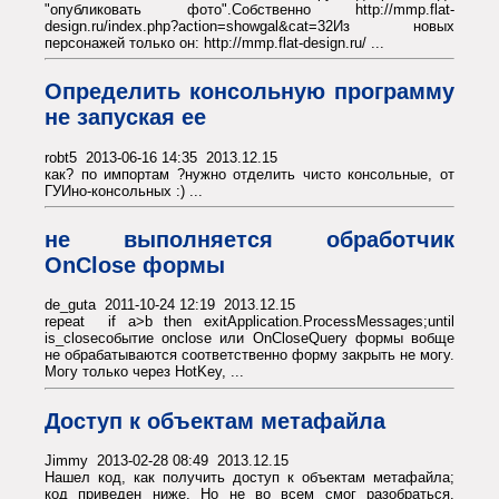
"опубликовать фото".Собственно http://mmp.flat-
design.ru/index.php?action=showgal&cat=32Из новых
персонажей только он: http://mmp.flat-design.ru/ ...
Определить консольную программу
не запуская ее
robt5 2013-06-16 14:35 2013.12.15
как? по импортам ?нужно отделить чисто консольные, от
ГУИно-консольных :) ...
не выполняется обработчик
OnClose формы
de_guta 2011-10-24 12:19 2013.12.15
repeat if a>b then exitApplication.ProcessMessages;until
is_closeсобытие onclose или OnCloseQuery формы вобще
не обрабатываются соответственно форму закрыть не могу.
Могу только через HotKey, ...
Доступ к объектам метафайла
Jimmy 2013-02-28 08:49 2013.12.15
Нашел код, как получить доступ к объектам метафайла;
код приведен ниже. Но не во всем смог разобраться.